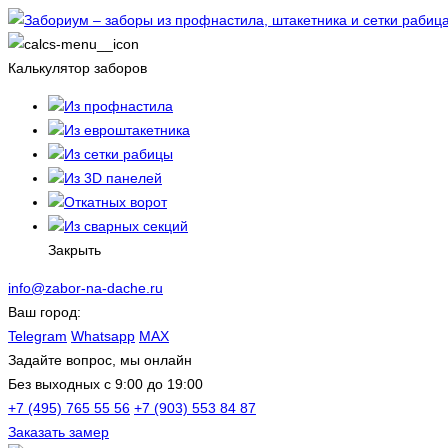
Калькулятор заборов
Из профнастила
Из евроштакетника
Из сетки рабицы
Из 3D панелей
Откатных ворот
Из сварных секций
Закрыть
info@zabor-na-dache.ru
Ваш город:
Telegram
Whatsapp
MAX
Задайте вопрос, мы онлайн
Без выходных c 9:00 до 19:00
+7 (495) 765 55 56
+7 (903) 553 84 87
Заказать замер